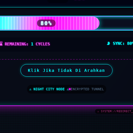
80%
📡 SYNC:
80
⌛ REMAINING:
1
CYCLES
Klik Jika Tidak Di Arahkan
⚠ NIGHT CITY NODE ⚠
ENCRYPTED TUNNEL